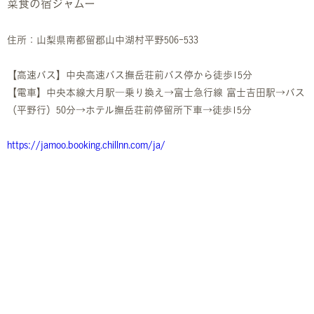
菜食の宿ジャムー
住所：山梨県南都留郡山中湖村平野506-533
【高速バス】中央高速バス撫岳荘前バス停から徒歩15分
【電車】中央本線大月駅―乗り換え→富士急行線 富士吉田駅→バス
（平野行）50分→ホテル撫岳荘前停留所下車→徒歩15分
https://jamoo.booking.chillnn.com/ja/