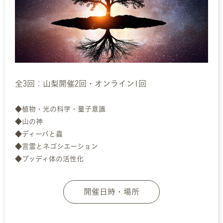
全3回：山梨開催2回・オンライン1回
◆植物・光の科学・量子意識
◆山の神
◆ディーバと蟲
◆言霊とネゴシエーション
◆ブッディ体の活性化
開催日時・場所