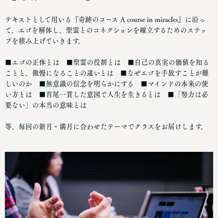
テキストとして用いる『奇跡のコース A course in miracles』に沿っ
て、エゴを解体し、聖霊とのコネクションを確立するためのステッ
プを積み上げていきます。
■エゴの正体とは ■聖霊の役割とは ■自己の真実の価値を知る
ことと、傲慢になることの違いとは ■なぜエゴを手放すことが難
しいのか ■無意識の信念を明らかにする ■マインドの本来の使
い方とは ■首尾一貫した意図で人生を生きるとは ■「努力は必
要ない」の本当の意味とは
等、毎回の新月・満月に合わせたテーマでクラスをお届けします。