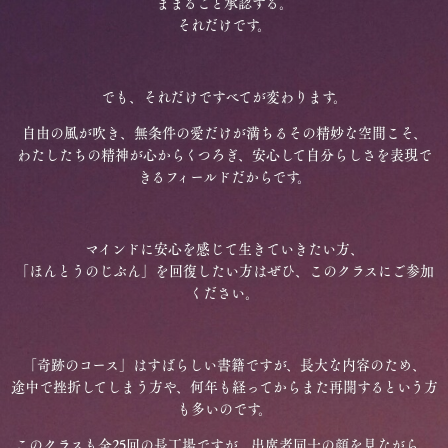
ままるごと承認する。
それだけです。
でも、それだけですべてが変わります。
自由の風が吹き、無条件の愛だけが満ちるその精妙な空間こそ、
わたしたちの精神が心からくつろぎ、安心して自分らしさを表現で
きるフィールドだからです。
マインドに安心を感じて生きていきたい方、
「ほんとうのじぶん」を回復したい方はぜひ、このクラスにご参加
ください。
「奇跡のコース」はすばらしい書籍ですが、長大な内容のため、
途中で挫折してしまう方や、何年も経ってからまた再開するという方
も多いのです。
このクラスも全25回の長丁場ですが、出席者同士の顔を見ながら、