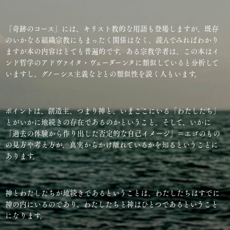
「奇跡のコース」には、キリスト教的な用語も登場しますが、既存
のいかなる組織宗教にもまったく関係はなく、読んでみればわかり
ますが本の内容はとても普遍的です。ある宗教学者は、この本はイ
ンド哲学のアドヴァイタ・ヴェーダーンタに類似していると分析して
いますし、グノーシス主義などとの類似性を説く人もいます。
ポイントは、創造主、つまり神と、いまここにいる「わたしたち」
とがいかに地続きの存在であるのかということ。そして、いかに
「過去の体験から作り出した否定的な自己イメージ」＝エゴのもの
の見方や考え方が、真実からかけ離れているかを知るということに
あります。
神とわたしたちが地続きであるということは、わたしたちはすでに
神の内にいるのであり、わたしたちと神はひとつであるということ
になります。