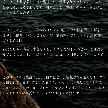
それは、人間を厳しい目で監視して、賞罰を与えたりジャッジメント
を与える、まるで上司や怖い親のような「神様」のイメージとはま
ったく違うものです。
いつでもいまここに、在り続けている神。自分が目を閉じて耳をふ
さがない限り、いなくならない神。無条件の愛そのもの、無敵の味
方としての神。
わたしたちの実在の本質である、そうした神とのつながりを回復さ
せていくことこそ、「ほんとうのじぶん」を回復させていくことで
す。
このコースには教会や公式の団体はなく、情報は本を通してオープン
に開かれています。だからだれでも、いつでも、個人で取り組むこ
とができる。この、オープンソースであるということこそが、スピリ
チュアリズムの本質であり、わたしたちの本質です。