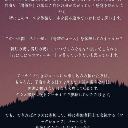
自由な「関係性」の場にご自分の魂が広がっていく感覚を味わいな
がら、
一緒にこのコースを体験し、本を読み進めていければと思います。
この一年間、私と一緒に「奇跡のコース」を体験してみませんか？
新月の夜と満月の夜に、いつでもみなさんが戻ってこられる
「わたしたちのフィールド」を作っていきたいと思っています。
アーカイブ付きのコースにお申し込みの頂いた方は、
もちろん、予定のある日やどうしても気が乗らない日、
体調が優れない日など欠席してOKです。
クラス部分は後日アーカイブで視聴していただけます。
でも、できればクラスに参加して、特に参加者同士で交流する「ワ
ークショップ」パートにも
参加してみていただきたいです。