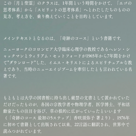
この「月と聖霊」のクラスは、1年間という時間をかけて、「エゴの
思考体系」から「スピリットの思考体系」へとわたしたちのものの
見方、考え方を、乗り換えていくことを目的としています。
メインテキストとなるのは、「奇跡のコース」という書籍です。
ニューヨークのコロンビア大学臨床心理学の教授であるヘレン・シ
ャックマンとウィリアム・セットフォードが1965年から7年間をかけ
て”ダウンロード”した、イエス・キリストによるスピリチュアルな教
えであり、当時のニューエイジブームを牽引したとも言われている名
著です。
もともとは大学の図書館に持ち出し厳禁の文書として置かれていた
だけだったものが、各国の宗教学者や物理学者、医学博士、平和活
動家たちの注目を浴び、草の根的に広がっていったといいます
（「奇跡のコース 最初の5ステップ」香咲須弥子 著より）。1976年
に初めて書籍として出版されて以来、22言語に翻訳され、世界中で
読みつがれています。