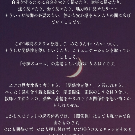
自分を守るために自分を大きく見せたり、無害に見せたり、
強く見せたり、弱く見せたり、魅力的に見せたり……
そういった防御の必要のない、静かな安心感を人と人との間に広げ
ていくことです。
この1年間のクラスを通して、みなさんお一人お一人と、
そうした関係性を築いていくこと、コミュニケーションを取ってい
くことこそ、
「奇跡のコース」の素晴らしい実践になるはずです。
エゴの思考体系で考えると、「関係性を築く」と言われると、
べったり気の合う親友関係や、恋愛関係、家族のような付き合い、
教師と生徒などの、濃密に感情をやり取りする関係性を思い描くか
もしれません。
しかしスピリットの思考体系では、「関係性」はとても軽やかで自
由なものです。
なにも期待せず、なにも押し付けず、ただ相手のスピリットをそのま